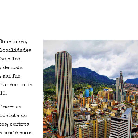
 Chapinero,
 localidades
be a los
y de moda
 así fue
rtieron en la
II.
inero es
 repleta de
tes, centros
 resumiéramos