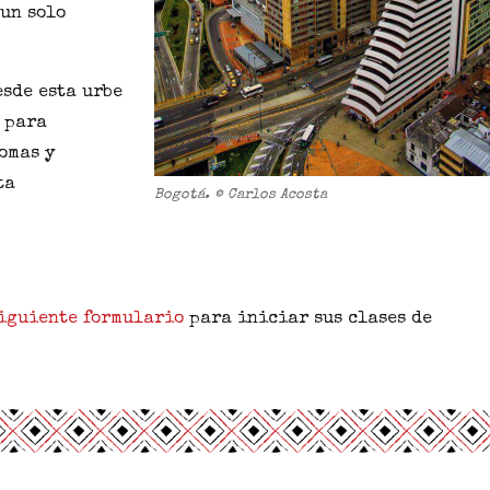
 un solo
esde esta urbe
 para
omas y
ta
Bogotá. © Carlos Acosta
iguiente formulario
para iniciar sus clases de