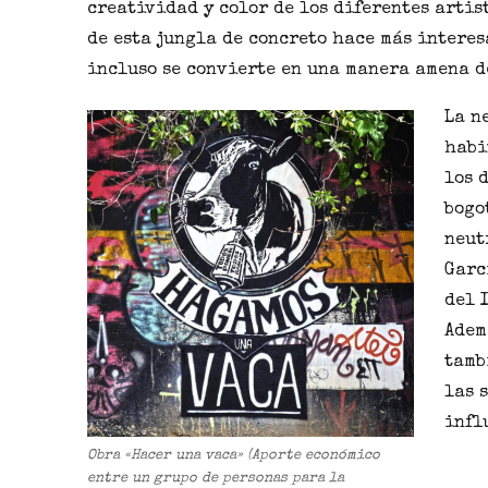
creatividad y color de los diferentes artis
de esta jungla de concreto hace más interes
incluso se convierte en una manera amena 
La n
habi
los 
bogo
neut
Garc
del 
Adem
tamb
las 
infl
Obra «Hacer una vaca» (Aporte económico
entre un grupo de personas para la