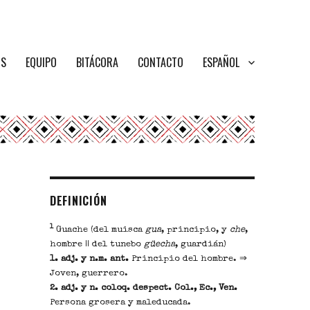
OS
EQUIPO
BITÁCORA
CONTACTO
ESPAÑOL
DEFINICIÓN
1
Guache (del muisca
gua
, principio, y
che
,
hombre || del tunebo
güecha
, guardián)
1. adj. y n.m. ant.
Principio del hombre. ⇒
Joven, guerrero.
2. adj. y n. coloq. despect. Col., Ec., Ven.
Persona grosera y maleducada.