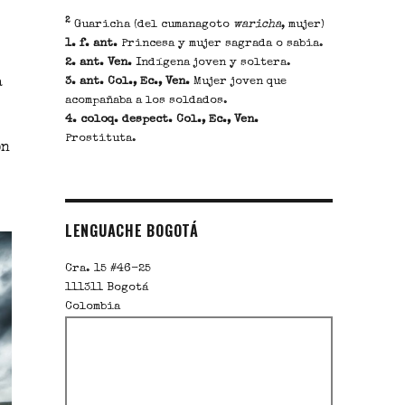
2
Guaricha (del cumanagoto
waricha
, mujer)
1. f. ant.
Princesa y mujer sagrada o sabia.
2. ant. Ven.
Indígena joven y soltera.
3. ant. Col., Ec., Ven.
Mujer joven que
a
acompañaba a los soldados.
4. coloq. despect. Col., Ec., Ven.
Prostituta.
ón
LENGUACHE BOGOTÁ
Cra. 15 #46-25
111311
Bogotá
Colombia