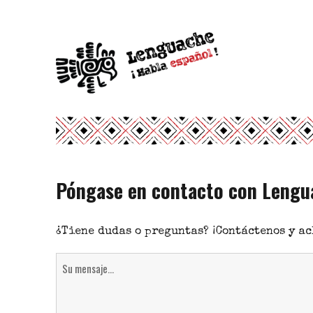
Escuela de idiomas
Lenguache ¡Habla español!
Póngase en contacto con Lengu
¿Tiene dudas o preguntas? ¡Contáctenos y a
Message
(erforderlich)