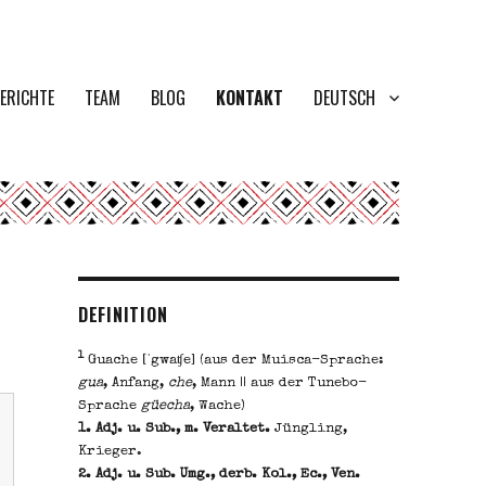
ERICHTE
TEAM
BLOG
KONTAKT
DEUTSCH
DEFINITION
1
Guache [ˈgwaʧe] (aus der Muisca-Sprache:
gua
, Anfang,
che
, Mann || aus der Tunebo-
Sprache
güecha
, Wache)
1. Adj. u. Sub., m. Veraltet.
Jüngling,
Krieger.
2. Adj. u. Sub. Umg., derb. Kol., Ec., Ven.