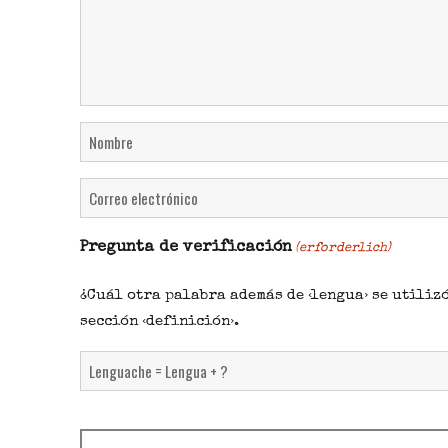
Name
(erforderlich)
Vorname
Email
(erforderlich)
E-
Pregunta de verificación
(erforderlich)
Mail
eingeben
¿Cuál otra palabra además de ‹lengua› se utiliz
sección ‹definición›.