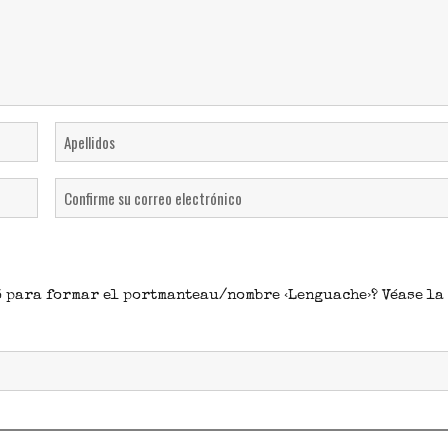
Nachname
E-
Mail
bestätigen
ó para formar el portmanteau/nombre ‹Lenguache›? Véase la