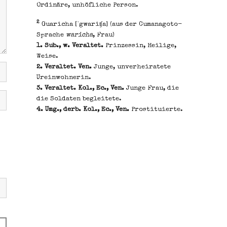
Ordinäre, unhöfliche Person.
2
Guaricha [ˈgwariʧa] (aus der Cumanagoto-
Sprache
waricha
, Frau)
1. Sub., w. Veraltet.
Prinzessin, Heilige,
Weise.
2. Veraltet. Ven.
Junge, unverheiratete
Ureinwohnerin.
3. Veraltet. Kol., Ec., Ven.
Junge Frau, die
die Soldaten begleitete.
4. Umg., derb. Kol., Ec., Ven.
Prostituierte.